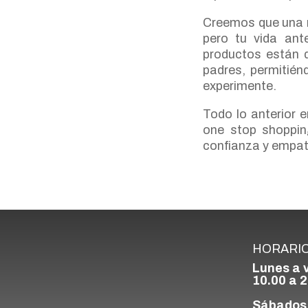
Creemos que una 
pero tu vida ant
productos están d
padres, permitién
experimente.
Todo lo anterior e
one stop shoppin
confianza y empat
HORARI
Lunes a 
10.00 a 2
Sábados