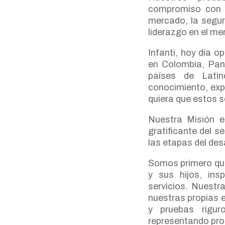
compromiso con l
mercado, la segur
liderazgo en el me
Infanti, hoy día o
en Colombia, Pana
países de Latin
conocimiento, expe
quiera que estos s
Nuestra Misión e
gratificante del s
las etapas del desa
Somos primero que 
y sus hijos, ins
servicios. Nuestra
nuestras propias e
y pruebas rigur
representando pro