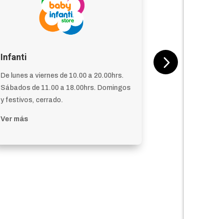
Infanti
Preunic
De lunes a viernes de 10.00 a 20.00hrs.
De lunes a vi
Sábados de 11.00 a 18.00hrs. Domingos
Sábados de 1
y festivos, cerrado.
festivos, cer
Ver más
Ver más