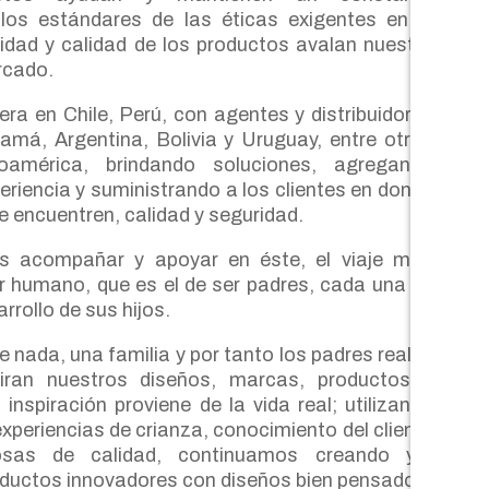
os estándares de las éticas exigentes en el
idad y calidad de los productos avalan nuestro
rcado.
pera en Chile, Perú, con agentes y distribuidores
má, Argentina, Bolivia y Uruguay, entre otros
oamérica, brindando soluciones, agregando
riencia y suministrando a los clientes en donde
e encuentren, calidad y seguridad.
s acompañar y apoyar en éste, el viaje más
er humano, que es el de ser padres, cada una de
rrollo de sus hijos.
nada, una familia y por tanto los padres reales
piran nuestros diseños, marcas, productos y
 inspiración proviene de la vida real; utilizando
xperiencias de crianza, conocimiento del cliente
osas de calidad, continuamos creando y/o
ductos innovadores con diseños bien pensados.