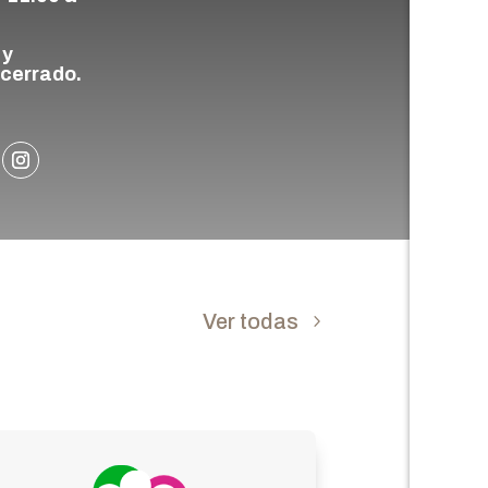
.
 y
 cerrado.
Ver todas