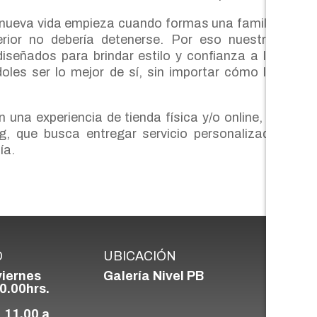
nueva vida empieza cuando formas una familia,
erior no debería detenerse. Por eso nuestros
iseñados para brindar estilo y confianza a los
doles ser lo mejor de sí, sin importar cómo los
n una experiencia de tienda física y/o online, de
g, que busca entregar servicio personalizado,
ía.
O
UBICACIÓN
viernes
Galería Nivel PB
0.00hrs.
 11.00 a